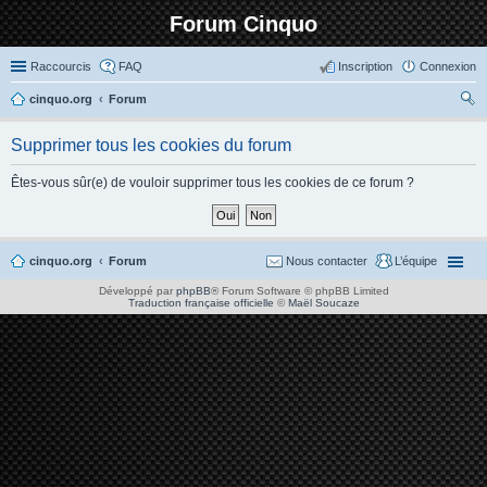
Forum Cinquo
Raccourcis
FAQ
Inscription
Connexion
cinquo.org
Forum
ec
Supprimer tous les cookies du forum
her
ch
Êtes-vous sûr(e) de vouloir supprimer tous les cookies de ce forum ?
er
cinquo.org
Forum
Nous contacter
L’équipe
Développé par
phpBB
® Forum Software © phpBB Limited
Traduction française officielle
©
Maël Soucaze