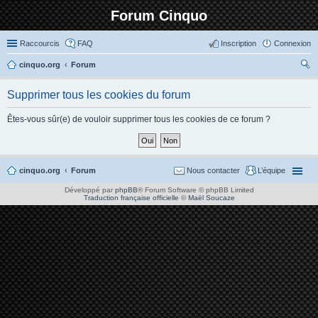
Forum Cinquo
Raccourcis
FAQ
Inscription
Connexion
cinquo.org
Forum
ec
Supprimer tous les cookies du forum
her
ch
Êtes-vous sûr(e) de vouloir supprimer tous les cookies de ce forum ?
er
cinquo.org
Forum
Nous contacter
L’équipe
Développé par
phpBB
® Forum Software © phpBB Limited
Traduction française officielle
©
Maël Soucaze