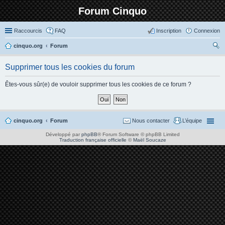
Forum Cinquo
Raccourcis
FAQ
Inscription
Connexion
cinquo.org
Forum
ec
Supprimer tous les cookies du forum
her
ch
Êtes-vous sûr(e) de vouloir supprimer tous les cookies de ce forum ?
er
cinquo.org
Forum
Nous contacter
L’équipe
Développé par
phpBB
® Forum Software © phpBB Limited
Traduction française officielle
©
Maël Soucaze