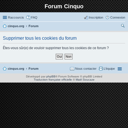
Forum Cinquo
Raccourcis
FAQ
Inscription
Connexion
cinquo.org
Forum
ec
Supprimer tous les cookies du forum
her
ch
Êtes-vous sûr(e) de vouloir supprimer tous les cookies de ce forum ?
er
cinquo.org
Forum
Nous contacter
L’équipe
Développé par
phpBB
® Forum Software © phpBB Limited
Traduction française officielle
©
Maël Soucaze