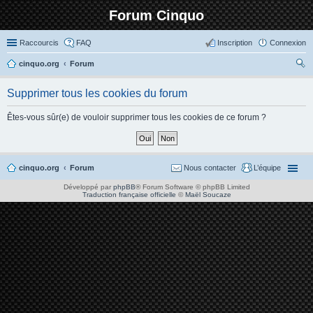
Forum Cinquo
Raccourcis
FAQ
Inscription
Connexion
cinquo.org
Forum
ec
Supprimer tous les cookies du forum
her
ch
Êtes-vous sûr(e) de vouloir supprimer tous les cookies de ce forum ?
er
cinquo.org
Forum
Nous contacter
L’équipe
Développé par
phpBB
® Forum Software © phpBB Limited
Traduction française officielle
©
Maël Soucaze