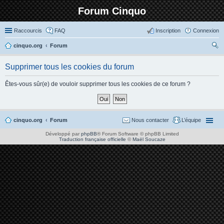
Forum Cinquo
Raccourcis
FAQ
Inscription
Connexion
cinquo.org
Forum
ec
Supprimer tous les cookies du forum
her
ch
Êtes-vous sûr(e) de vouloir supprimer tous les cookies de ce forum ?
er
cinquo.org
Forum
Nous contacter
L’équipe
Développé par
phpBB
® Forum Software © phpBB Limited
Traduction française officielle
©
Maël Soucaze