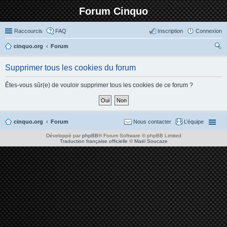
Forum Cinquo
Raccourcis
FAQ
Inscription
Connexion
cinquo.org
Forum
ec
Supprimer tous les cookies du forum
her
ch
Êtes-vous sûr(e) de vouloir supprimer tous les cookies de ce forum ?
er
cinquo.org
Forum
Nous contacter
L’équipe
Développé par
phpBB
® Forum Software © phpBB Limited
Traduction française officielle
©
Maël Soucaze