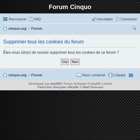
Forum Cinquo
Raccourcis
FAQ
Inscription
Connexion
cinquo.org
Forum
ec
Supprimer tous les cookies du forum
her
ch
Êtes-vous sûr(e) de vouloir supprimer tous les cookies de ce forum ?
er
cinquo.org
Forum
Nous contacter
L’équipe
Développé par
phpBB
® Forum Software © phpBB Limited
Traduction française officielle
©
Maël Soucaze