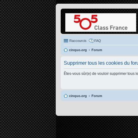
Raccourcis
FAQ
cinquo.org
Forum
Supprimer tous les cookies du fo
Êtes-vous sûr(e) de vouloir supprimer tous l
cinquo.org
Forum