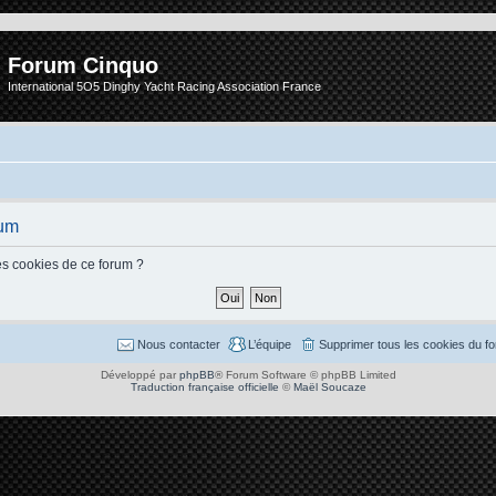
Forum Cinquo
International 5O5 Dinghy Yacht Racing Association France
rum
es cookies de ce forum ?
Nous contacter
L’équipe
Supprimer tous les cookies du f
Développé par
phpBB
® Forum Software © phpBB Limited
Traduction française officielle
©
Maël Soucaze