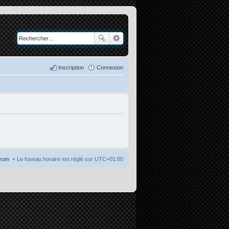
Inscription
Connexion
orum
Le fuseau horaire est réglé sur
UTC+01:00