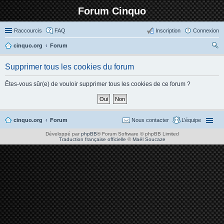
Forum Cinquo
Raccourcis
FAQ
Inscription
Connexion
cinquo.org
Forum
ec
Supprimer tous les cookies du forum
her
ch
Êtes-vous sûr(e) de vouloir supprimer tous les cookies de ce forum ?
er
cinquo.org
Forum
Nous contacter
L’équipe
Développé par
phpBB
® Forum Software © phpBB Limited
Traduction française officielle
©
Maël Soucaze