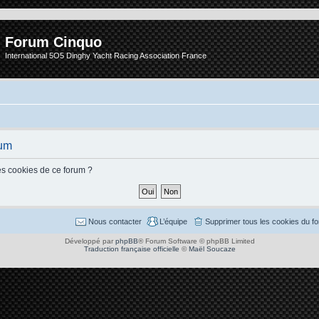
Forum Cinquo
International 5O5 Dinghy Yacht Racing Association France
rum
es cookies de ce forum ?
Nous contacter
L’équipe
Supprimer tous les cookies du f
Développé par
phpBB
® Forum Software © phpBB Limited
Traduction française officielle
©
Maël Soucaze