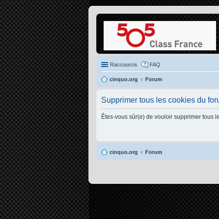
Raccourcis
FAQ
cinquo.org
Forum
Supprimer tous les cookies du fo
Êtes-vous sûr(e) de vouloir supprimer tous l
cinquo.org
Forum