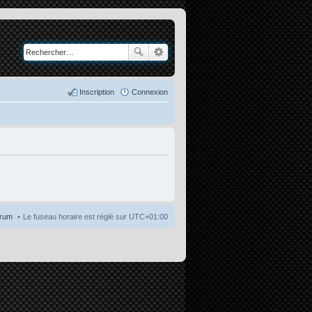
Inscription
Connexion
orum
Le fuseau horaire est réglé sur
UTC+01:00