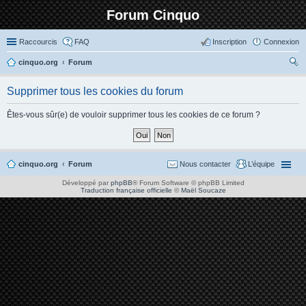
Forum Cinquo
Raccourcis
FAQ
Inscription
Connexion
cinquo.org
Forum
ec
Supprimer tous les cookies du forum
her
ch
Êtes-vous sûr(e) de vouloir supprimer tous les cookies de ce forum ?
er
cinquo.org
Forum
Nous contacter
L’équipe
Développé par
phpBB
® Forum Software © phpBB Limited
Traduction française officielle
©
Maël Soucaze