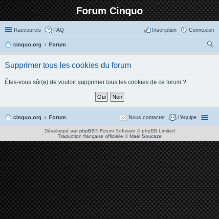
Forum Cinquo
Raccourcis
FAQ
Inscription
Connexion
cinquo.org
Forum
ec
Supprimer tous les cookies du forum
her
ch
Êtes-vous sûr(e) de vouloir supprimer tous les cookies de ce forum ?
er
cinquo.org
Forum
Nous contacter
L’équipe
Développé par
phpBB
® Forum Software © phpBB Limited
Traduction française officielle
©
Maël Soucaze