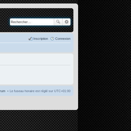
Inscription
Connexion
orum
Le fuseau horaire est réglé sur
UTC+01:00