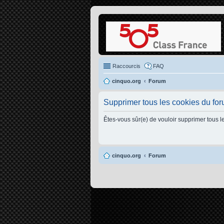
Raccourcis
FAQ
cinquo.org
Forum
Supprimer tous les cookies du fo
Êtes-vous sûr(e) de vouloir supprimer tous l
cinquo.org
Forum