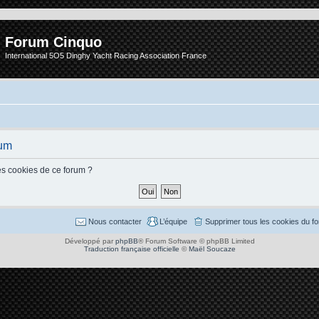
Forum Cinquo
International 5O5 Dinghy Yacht Racing Association France
rum
es cookies de ce forum ?
Nous contacter
L’équipe
Supprimer tous les cookies du f
Développé par
phpBB
® Forum Software © phpBB Limited
Traduction française officielle
©
Maël Soucaze