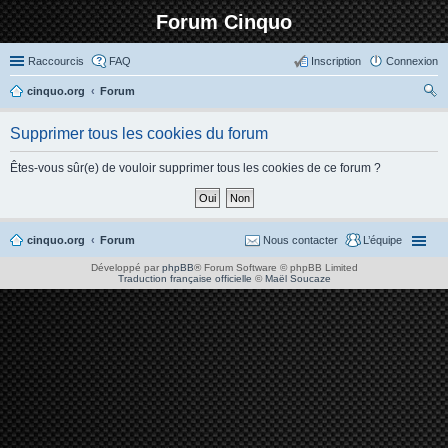
Forum Cinquo
Raccourcis
FAQ
Inscription
Connexion
cinquo.org
Forum
ec
Supprimer tous les cookies du forum
her
ch
Êtes-vous sûr(e) de vouloir supprimer tous les cookies de ce forum ?
er
cinquo.org
Forum
Nous contacter
L’équipe
Développé par
phpBB
® Forum Software © phpBB Limited
Traduction française officielle
©
Maël Soucaze