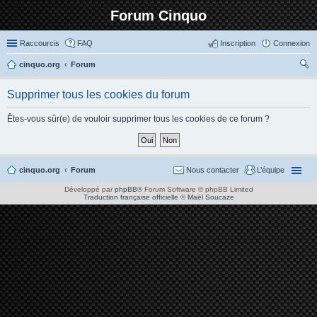
Forum Cinquo
Raccourcis
FAQ
Inscription
Connexion
cinquo.org
Forum
ec
Supprimer tous les cookies du forum
her
ch
Êtes-vous sûr(e) de vouloir supprimer tous les cookies de ce forum ?
er
cinquo.org
Forum
Nous contacter
L’équipe
Développé par
phpBB
® Forum Software © phpBB Limited
Traduction française officielle
©
Maël Soucaze