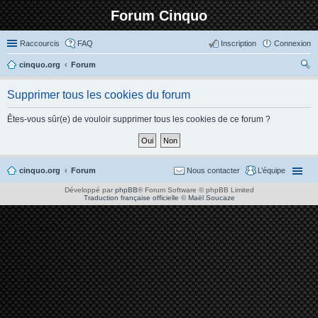
Forum Cinquo
Raccourcis
FAQ
Inscription
Connexion
cinquo.org
Forum
ec
Supprimer tous les cookies du forum
her
ch
Êtes-vous sûr(e) de vouloir supprimer tous les cookies de ce forum ?
er
cinquo.org
Forum
Nous contacter
L’équipe
Développé par
phpBB
® Forum Software © phpBB Limited
Traduction française officielle
©
Maël Soucaze