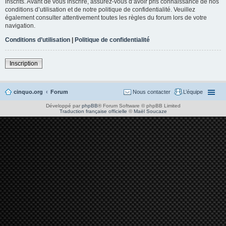
inscrits. Avant de vous inscrire, assurez-vous d’avoir pris connaissance de nos
conditions d’utilisation et de notre politique de confidentialité. Veuillez
également consulter attentivement toutes les règles du forum lors de votre
navigation.
Conditions d’utilisation
|
Politique de confidentialité
Inscription
cinquo.org
Forum
Nous contacter
L’équipe
Développé par
phpBB
® Forum Software © phpBB Limited
Traduction française officielle
©
Maël Soucaze