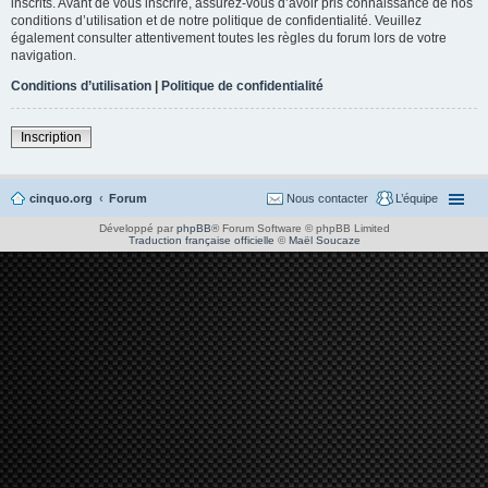
inscrits. Avant de vous inscrire, assurez-vous d’avoir pris connaissance de nos
conditions d’utilisation et de notre politique de confidentialité. Veuillez
également consulter attentivement toutes les règles du forum lors de votre
navigation.
Conditions d’utilisation
|
Politique de confidentialité
Inscription
cinquo.org
Forum
Nous contacter
L’équipe
Développé par
phpBB
® Forum Software © phpBB Limited
Traduction française officielle
©
Maël Soucaze