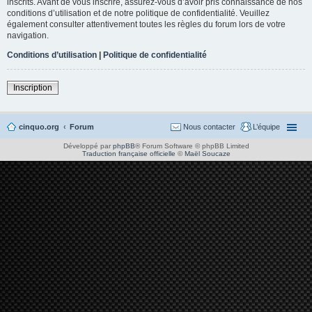
inscrits. Avant de vous inscrire, assurez-vous d’avoir pris connaissance de nos
conditions d’utilisation et de notre politique de confidentialité. Veuillez
également consulter attentivement toutes les règles du forum lors de votre
navigation.
Conditions d’utilisation
|
Politique de confidentialité
Inscription
cinquo.org
Forum
Nous contacter
L’équipe
Développé par
phpBB
® Forum Software © phpBB Limited
Traduction française officielle
©
Maël Soucaze