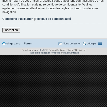
inscrits. Avant de vous inscrire, assurez-vous d’avoir pris connaissance de nos
conditions d’utilisation et de notre politique de confidentialité. Veuillez
également consulter attentivement toutes les règles du forum lors de votre
navigation.
Conditions d’utilisation
|
Politique de confidentialité
Inscription
cinquo.org
Forum
Nous contacter
L’équipe
Développé par
phpBB
® Forum Software © phpBB Limited
Traduction française officielle
©
Maël Soucaze