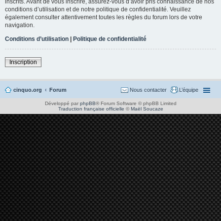
inscrits. Avant de vous inscrire, assurez-vous d’avoir pris connaissance de nos
conditions d’utilisation et de notre politique de confidentialité. Veuillez
également consulter attentivement toutes les règles du forum lors de votre
navigation.
Conditions d’utilisation
|
Politique de confidentialité
Inscription
cinquo.org
Forum
Nous contacter
L’équipe
Développé par
phpBB
® Forum Software © phpBB Limited
Traduction française officielle
©
Maël Soucaze