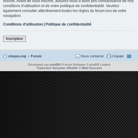
inscrits. Avant de vous inscrire, assurez-vous d’avoir pris connaissance de nos
conditions d’utilisation et de notre politique de confidentialité. Veuillez
également consulter attentivement toutes les règles du forum lors de votre
navigation.
Conditions d’utilisation
|
Politique de confidentialité
Inscription
cinquo.org
Forum
Nous contacter
L’équipe
Développé par
phpBB
® Forum Software © phpBB Limited
Traduction française officielle
©
Maël Soucaze