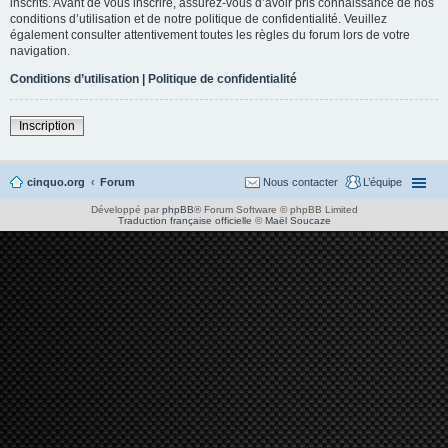
inscrits. Avant de vous inscrire, assurez-vous d’avoir pris connaissance de nos
conditions d’utilisation et de notre politique de confidentialité. Veuillez
également consulter attentivement toutes les règles du forum lors de votre
navigation.
Conditions d’utilisation
|
Politique de confidentialité
Inscription
cinquo.org
Forum
Nous contacter
L’équipe
Développé par
phpBB
® Forum Software © phpBB Limited
Traduction française officielle
©
Maël Soucaze