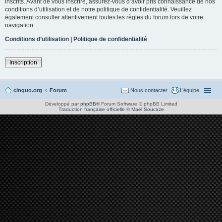
inscrits. Avant de vous inscrire, assurez-vous d’avoir pris connaissance de nos
conditions d’utilisation et de notre politique de confidentialité. Veuillez
également consulter attentivement toutes les règles du forum lors de votre
navigation.
Conditions d’utilisation
|
Politique de confidentialité
Inscription
cinquo.org
Forum
Nous contacter
L’équipe
Développé par
phpBB
® Forum Software © phpBB Limited
Traduction française officielle
©
Maël Soucaze