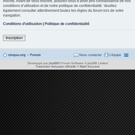
inscrits. Avant de vous inscrire, assurez-vous d’avoir pris connaissance de nos
conditions d’utilisation et de notre politique de confidentialité. Veuillez
également consulter attentivement toutes les règles du forum lors de votre
navigation.
Conditions d’utilisation
|
Politique de confidentialité
Inscription
cinquo.org
Forum
Nous contacter
L’équipe
Développé par
phpBB
® Forum Software © phpBB Limited
Traduction française officielle
©
Maël Soucaze