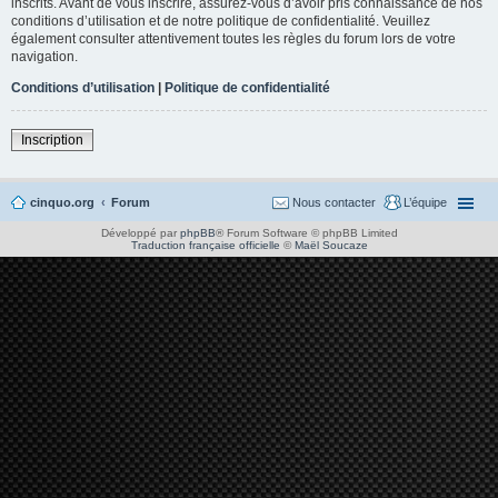
inscrits. Avant de vous inscrire, assurez-vous d’avoir pris connaissance de nos
conditions d’utilisation et de notre politique de confidentialité. Veuillez
également consulter attentivement toutes les règles du forum lors de votre
navigation.
Conditions d’utilisation
|
Politique de confidentialité
Inscription
cinquo.org
Forum
Nous contacter
L’équipe
Développé par
phpBB
® Forum Software © phpBB Limited
Traduction française officielle
©
Maël Soucaze