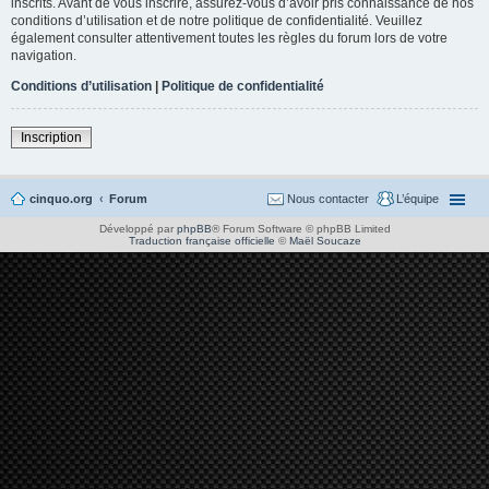
inscrits. Avant de vous inscrire, assurez-vous d’avoir pris connaissance de nos
conditions d’utilisation et de notre politique de confidentialité. Veuillez
également consulter attentivement toutes les règles du forum lors de votre
navigation.
Conditions d’utilisation
|
Politique de confidentialité
Inscription
cinquo.org
Forum
Nous contacter
L’équipe
Développé par
phpBB
® Forum Software © phpBB Limited
Traduction française officielle
©
Maël Soucaze