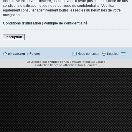
inscrits. Avant de vous inscrire, assurez-vous d’avoir pris connaissance de nos
conditions d’utilisation et de notre politique de confidentialité. Veuillez
également consulter attentivement toutes les règles du forum lors de votre
navigation.
Conditions d’utilisation
|
Politique de confidentialité
Inscription
cinquo.org
Forum
Nous contacter
L’équipe
Développé par
phpBB
® Forum Software © phpBB Limited
Traduction française officielle
©
Maël Soucaze