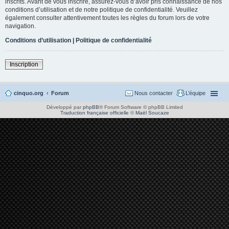
inscrits. Avant de vous inscrire, assurez-vous d’avoir pris connaissance de nos
conditions d’utilisation et de notre politique de confidentialité. Veuillez
également consulter attentivement toutes les règles du forum lors de votre
navigation.
Conditions d’utilisation
|
Politique de confidentialité
Inscription
cinquo.org
Forum
Nous contacter
L’équipe
Développé par
phpBB
® Forum Software © phpBB Limited
Traduction française officielle
©
Maël Soucaze