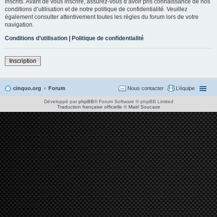
inscrits. Avant de vous inscrire, assurez-vous d’avoir pris connaissance de nos
conditions d’utilisation et de notre politique de confidentialité. Veuillez
également consulter attentivement toutes les règles du forum lors de votre
navigation.
Conditions d’utilisation
|
Politique de confidentialité
Inscription
cinquo.org
Forum
Nous contacter
L’équipe
Développé par
phpBB
® Forum Software © phpBB Limited
Traduction française officielle
©
Maël Soucaze