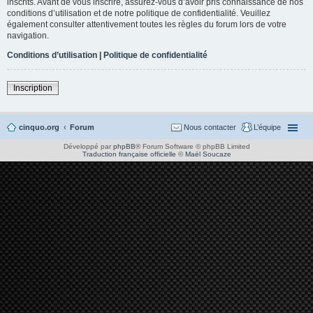
inscrits. Avant de vous inscrire, assurez-vous d’avoir pris connaissance de nos
conditions d’utilisation et de notre politique de confidentialité. Veuillez
également consulter attentivement toutes les règles du forum lors de votre
navigation.
Conditions d’utilisation
|
Politique de confidentialité
Inscription
cinquo.org
Forum
Nous contacter
L’équipe
Développé par
phpBB
® Forum Software © phpBB Limited
Traduction française officielle
©
Maël Soucaze