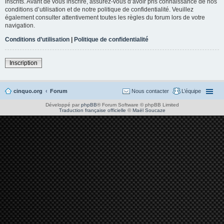
inscrits. Avant de vous inscrire, assurez-vous d’avoir pris connaissance de nos
conditions d’utilisation et de notre politique de confidentialité. Veuillez
également consulter attentivement toutes les règles du forum lors de votre
navigation.
Conditions d’utilisation
|
Politique de confidentialité
Inscription
cinquo.org
Forum
Nous contacter
L’équipe
Développé par
phpBB
® Forum Software © phpBB Limited
Traduction française officielle
©
Maël Soucaze