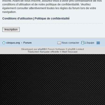
inscrits. Avant de vous inscrire, assurez-vous d’avoir pris connaissance de nos
conditions d’utilisation et de notre politique de confidentialité. Veuillez
également consulter attentivement toutes les règles du forum lors de votre
navigation.
Conditions d’utilisation
|
Politique de confidentialité
Inscription
cinquo.org
Forum
Nous contacter
L’équipe
Développé par
phpBB
® Forum Software © phpBB Limited
Traduction française officielle
©
Maël Soucaze