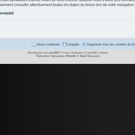
également consulter attentivement toutes les règles du forum lors de votre navigation.
entialité
Nous contacter
L’équipe
Supprimer tous les cookies du f
Développé par
phpBB
® Forum Software © phpBB Limited
Traduction française officielle
©
Maël Soucaze