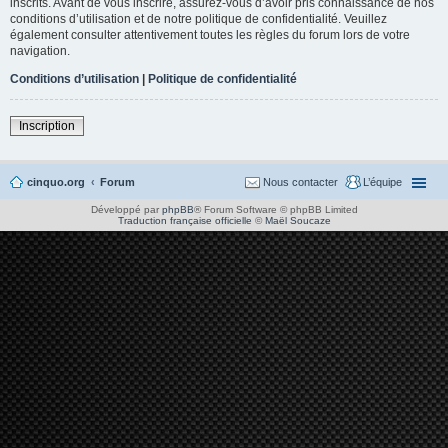
inscrits. Avant de vous inscrire, assurez-vous d’avoir pris connaissance de nos
conditions d’utilisation et de notre politique de confidentialité. Veuillez
également consulter attentivement toutes les règles du forum lors de votre
navigation.
Conditions d’utilisation
|
Politique de confidentialité
Inscription
cinquo.org
Forum
Nous contacter
L’équipe
Développé par
phpBB
® Forum Software © phpBB Limited
Traduction française officielle
©
Maël Soucaze