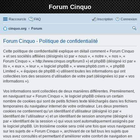
Forum Cinquo
Raccourcis
FAQ
Inscription
Connexion
cinquo.org
Forum
ec
Forum Cinquo - Politique de confidentialité
her
Cette politique de confidentialité explique en détail comment « Forum Cinquo
ch
» et ses sociétés affiliées (désignés ici par « nous », « notre », « nos », «
er
Forum Cinquo », « http://www.cinquo.org/forum3 ») et phpBB (désigné ici par «
ils », « eux », « leur », « logiciel phpBB », « www.phpbb.com », « phpBB
Limited », « équipes de phpBB ») utilisent toutes les informations qui ont
collectées lors des sessions d’utilisation de votre part (désignées ici par « vos
informations »).
Vos informations sont collectées de deux manières différentes. Premièrement,
en naviguant sur « Forum Cinquo », le logiciel phpBB créera un certain
nombre de cookies qui sont de petits fichiers texte téléchargés dans les fichiers
temporaires du navigateur internet de votre ordinateur. Les deux premiers
cookies ne contiennent qu’un identifiant d’utilisateur (désigné ici par «
identifiant de l’utilisateur ») et un identifiant de session anonyme (désigné ici
par « identifiant de la session ») qui vous sont automatiquement assignés par
le logiciel phpBB. Un troisième cookie sera créé une fois que vous naviguerez
sur les sujets de « Forum Cinquo », archivant de ce fait tous les sujets que
vous avez consultés et permettant d’améliorer votre confort de navigation en