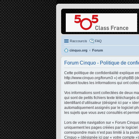
Raccourcis
FAQ
cinquo.org
Forum
Forum Cinquo - Politique de confid
Cette politique de confidentialité explique e
http://www.cinquo.org/forum3 ») et phpBB (dé
utilisent toutes les informations qui ont colle
Vos informations sont collectées de deux ma
qui sont de petits fichiers texte téléchargés
identifiant d’utilisateur (désigné ici par « id
automatiquement assignés par le logiciel php
les sujets que vous avez consultés et permett
Lors de votre navigation sur « Forum Cinqu
uniquement les pages créées par le logiciel
correspondre mais n’est pas limité à la pub
Cinquo » (désignée ici par « votre compte »)