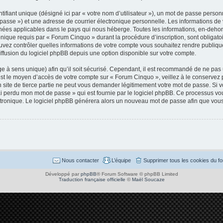
ifiant unique (désigné ici par « votre nom d’utilisateur »), un mot de passe perso
e passe ») et une adresse de courrier électronique personnelle. Les informations d
nées applicables dans le pays qui nous héberge. Toutes les informations, en-dehors
nique requis par « Forum Cinquo » durant la procédure d’inscription, sont obligatoir
vez contrôler quelles informations de votre compte vous souhaitez rendre publique
iffusion du logiciel phpBB depuis une option disponible sur votre compte.
ge à sens unique) afin qu’il soit sécurisé. Cependant, il est recommandé de ne pas
se est le moyen d’accès de votre compte sur « Forum Cinquo », veillez à le conserv
 site de tierce partie ne peut vous demander légitimement votre mot de passe. Si 
J’ai perdu mon mot de passe » qui est fournie par le logiciel phpBB. Ce processus 
lectronique. Le logiciel phpBB générera alors un nouveau mot de passe afin que vous
Nous contacter
L’équipe
Supprimer tous les cookies du f
Développé par
phpBB
® Forum Software © phpBB Limited
Traduction française officielle
©
Maël Soucaze