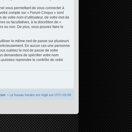
nnel vous permettant de vous connecter à
e votre compte sur « Forum Cinquo » sont
 de votre nom d’utilisateur, de votre mot de
es ou facultatives, à la discrétion de «
s ou non. De plus, vous pouvez faire le
 utiliser le même mot de passe sur plusieurs
ez précieusement. En aucun cas une personne
vous oubliez le mot de passe de votre
vous demandera de spécifier votre nom
 puissiez reprendre le contrôle de votre
orum
Le fuseau horaire est réglé sur
UTC+01:00