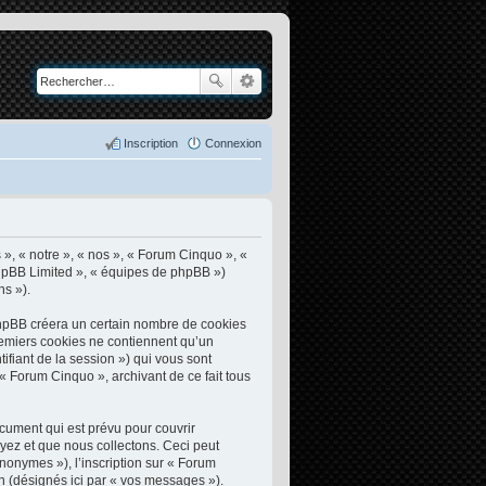
Inscription
Connexion
 », « notre », « nos », « Forum Cinquo », «
 phpBB Limited », « équipes de phpBB »)
ns »).
phpBB créera un certain nombre de cookies
premiers cookies ne contiennent qu’un
ntifiant de la session ») qui vous sont
« Forum Cinquo », archivant de ce fait tous
cument qui est prévu pour couvrir
yez et que nous collectons. Ceci peut
nonymes »), l’inscription sur « Forum
n (désignés ici par « vos messages »).