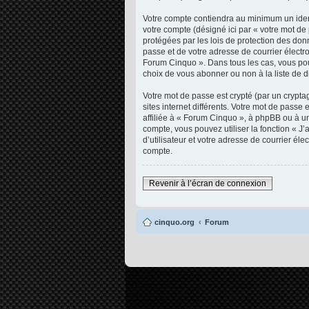
Votre compte contiendra au minimum un ident
votre compte (désigné ici par « votre mot d
protégées par les lois de protection des don
passe et de votre adresse de courrier électro
Forum Cinquo ». Dans tous les cas, vous pou
choix de vous abonner ou non à la liste de d
Votre mot de passe est crypté (par un crypta
sites internet différents. Votre mot de pas
affiliée à « Forum Cinquo », à phpBB ou à un
compte, vous pouvez utiliser la fonction « 
d’utilisateur et votre adresse de courrier é
compte.
Revenir à l’écran de connexion
cinquo.org
Forum