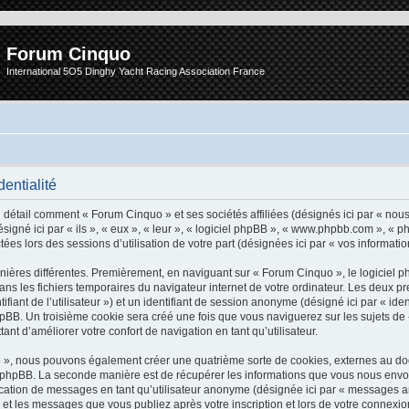
Forum Cinquo
International 5O5 Dinghy Yacht Racing Association France
entialité
n détail comment « Forum Cinquo » et ses sociétés affiliées (désignés ici par « nous
signé ici par « ils », « eux », « leur », « logiciel phpBB », « www.phpbb.com », «
ctées lors des sessions d’utilisation de votre part (désignées ici par « vos informatio
nières différentes. Premièrement, en naviguant sur « Forum Cinquo », le logiciel 
 dans les fichiers temporaires du navigateur internet de votre ordinateur. Les deux 
entifiant de l’utilisateur ») et un identifiant de session anonyme (désigné ici par « ide
BB. Un troisième cookie sera créé une fois que vous naviguerez sur les sujets de 
ant d’améliorer votre confort de navigation en tant qu’utilisateur.
o », nous pouvons également créer une quatrième sorte de cookies, externes au do
 phpBB. La seconde manière est de récupérer les informations que vous nous envo
lication de messages en tant qu’utilisateur anonyme (désignée ici par « messages a
 et les messages que vous publiez après votre inscription et lors de votre connexio