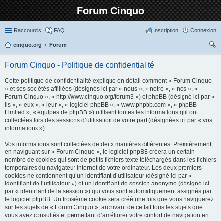
Forum Cinquo
Raccourcis
FAQ
Inscription
Connexion
cinquo.org
Forum
ec
Forum Cinquo - Politique de confidentialité
her
Cette politique de confidentialité explique en détail comment « Forum Cinquo
ch
» et ses sociétés affiliées (désignés ici par « nous », « notre », « nos », «
er
Forum Cinquo », « http://www.cinquo.org/forum3 ») et phpBB (désigné ici par «
ils », « eux », « leur », « logiciel phpBB », « www.phpbb.com », « phpBB
Limited », « équipes de phpBB ») utilisent toutes les informations qui ont
collectées lors des sessions d’utilisation de votre part (désignées ici par « vos
informations »).
Vos informations sont collectées de deux manières différentes. Premièrement,
en naviguant sur « Forum Cinquo », le logiciel phpBB créera un certain
nombre de cookies qui sont de petits fichiers texte téléchargés dans les fichiers
temporaires du navigateur internet de votre ordinateur. Les deux premiers
cookies ne contiennent qu’un identifiant d’utilisateur (désigné ici par «
identifiant de l’utilisateur ») et un identifiant de session anonyme (désigné ici
par « identifiant de la session ») qui vous sont automatiquement assignés par
le logiciel phpBB. Un troisième cookie sera créé une fois que vous naviguerez
sur les sujets de « Forum Cinquo », archivant de ce fait tous les sujets que
vous avez consultés et permettant d’améliorer votre confort de navigation en