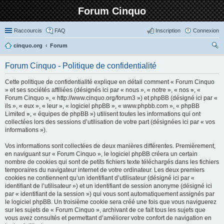
Forum Cinquo
Raccourcis
FAQ
Inscription
Connexion
cinquo.org
Forum
ec
Forum Cinquo - Politique de confidentialité
her
Cette politique de confidentialité explique en détail comment « Forum Cinquo
ch
» et ses sociétés affiliées (désignés ici par « nous », « notre », « nos », «
er
Forum Cinquo », « http://www.cinquo.org/forum3 ») et phpBB (désigné ici par «
ils », « eux », « leur », « logiciel phpBB », « www.phpbb.com », « phpBB
Limited », « équipes de phpBB ») utilisent toutes les informations qui ont
collectées lors des sessions d’utilisation de votre part (désignées ici par « vos
informations »).
Vos informations sont collectées de deux manières différentes. Premièrement,
en naviguant sur « Forum Cinquo », le logiciel phpBB créera un certain
nombre de cookies qui sont de petits fichiers texte téléchargés dans les fichiers
temporaires du navigateur internet de votre ordinateur. Les deux premiers
cookies ne contiennent qu’un identifiant d’utilisateur (désigné ici par «
identifiant de l’utilisateur ») et un identifiant de session anonyme (désigné ici
par « identifiant de la session ») qui vous sont automatiquement assignés par
le logiciel phpBB. Un troisième cookie sera créé une fois que vous naviguerez
sur les sujets de « Forum Cinquo », archivant de ce fait tous les sujets que
vous avez consultés et permettant d’améliorer votre confort de navigation en