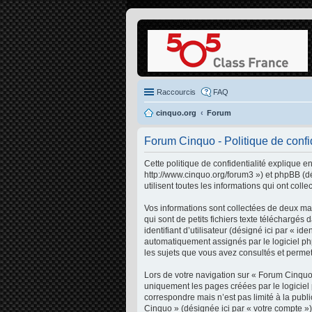
Raccourcis
FAQ
cinquo.org
Forum
Forum Cinquo - Politique de confid
Cette politique de confidentialité explique e
http://www.cinquo.org/forum3 ») et phpBB (dé
utilisent toutes les informations qui ont colle
Vos informations sont collectées de deux ma
qui sont de petits fichiers texte téléchargés
identifiant d’utilisateur (désigné ici par « id
automatiquement assignés par le logiciel php
les sujets que vous avez consultés et permett
Lors de votre navigation sur « Forum Cinqu
uniquement les pages créées par le logiciel
correspondre mais n’est pas limité à la pub
Cinquo » (désignée ici par « votre compte »)