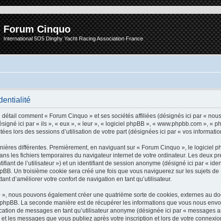
Forum Cinquo
International 5O5 Dinghy Yacht Racing Association France
entialité
n détail comment « Forum Cinquo » et ses sociétés affiliées (désignés ici par « nous
signé ici par « ils », « eux », « leur », « logiciel phpBB », « www.phpbb.com », «
ctées lors des sessions d’utilisation de votre part (désignées ici par « vos informatio
nières différentes. Premièrement, en naviguant sur « Forum Cinquo », le logiciel 
 dans les fichiers temporaires du navigateur internet de votre ordinateur. Les deux 
entifiant de l’utilisateur ») et un identifiant de session anonyme (désigné ici par « ide
BB. Un troisième cookie sera créé une fois que vous naviguerez sur les sujets de 
ant d’améliorer votre confort de navigation en tant qu’utilisateur.
o », nous pouvons également créer une quatrième sorte de cookies, externes au do
 phpBB. La seconde manière est de récupérer les informations que vous nous envo
lication de messages en tant qu’utilisateur anonyme (désignée ici par « messages a
 et les messages que vous publiez après votre inscription et lors de votre connexio