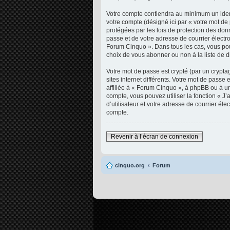
Votre compte contiendra au minimum un ident
votre compte (désigné ici par « votre mot d
protégées par les lois de protection des don
passe et de votre adresse de courrier électro
Forum Cinquo ». Dans tous les cas, vous pou
choix de vous abonner ou non à la liste de d
Votre mot de passe est crypté (par un crypta
sites internet différents. Votre mot de pas
affiliée à « Forum Cinquo », à phpBB ou à un
compte, vous pouvez utiliser la fonction « 
d’utilisateur et votre adresse de courrier é
compte.
Revenir à l’écran de connexion
cinquo.org
Forum