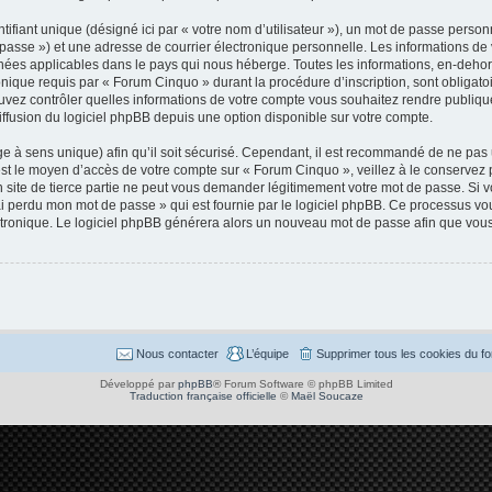
ifiant unique (désigné ici par « votre nom d’utilisateur »), un mot de passe perso
e passe ») et une adresse de courrier électronique personnelle. Les informations d
nées applicables dans le pays qui nous héberge. Toutes les informations, en-dehors
nique requis par « Forum Cinquo » durant la procédure d’inscription, sont obligatoir
vez contrôler quelles informations de votre compte vous souhaitez rendre publique
iffusion du logiciel phpBB depuis une option disponible sur votre compte.
ge à sens unique) afin qu’il soit sécurisé. Cependant, il est recommandé de ne pas
se est le moyen d’accès de votre compte sur « Forum Cinquo », veillez à le conserv
 site de tierce partie ne peut vous demander légitimement votre mot de passe. Si 
J’ai perdu mon mot de passe » qui est fournie par le logiciel phpBB. Ce processus 
lectronique. Le logiciel phpBB générera alors un nouveau mot de passe afin que vous
Nous contacter
L’équipe
Supprimer tous les cookies du f
Développé par
phpBB
® Forum Software © phpBB Limited
Traduction française officielle
©
Maël Soucaze