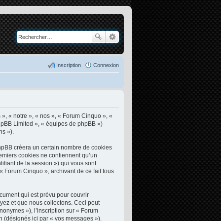
Inscription
Connexion
 », « notre », « nos », « Forum Cinquo », «
 phpBB Limited », « équipes de phpBB »)
ns »).
phpBB créera un certain nombre de cookies
premiers cookies ne contiennent qu’un
ntifiant de la session ») qui vous sont
« Forum Cinquo », archivant de ce fait tous
cument qui est prévu pour couvrir
yez et que nous collectons. Ceci peut
nonymes »), l’inscription sur « Forum
n (désignés ici par « vos messages »).