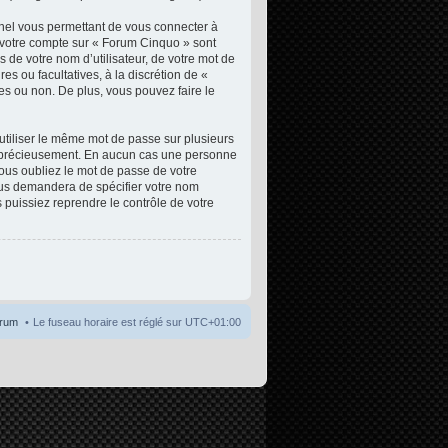
nnel vous permettant de vous connecter à
e votre compte sur « Forum Cinquo » sont
 de votre nom d’utilisateur, de votre mot de
es ou facultatives, à la discrétion de «
s ou non. De plus, vous pouvez faire le
 utiliser le même mot de passe sur plusieurs
ez précieusement. En aucun cas une personne
vous oubliez le mot de passe de votre
vous demandera de spécifier votre nom
 puissiez reprendre le contrôle de votre
orum
Le fuseau horaire est réglé sur
UTC+01:00