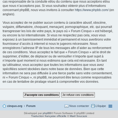
cas responsable de la conduite et/ou du contenu que nous acceptons et/ou
que nous n’acceptons pas. Si vous souhaitez obtenir plus d’informations
concernant phpBB, nous vous invitons à consulter
https://www.phpbb.com/
(en
anglais).
Vous acceptez de ne publier aucun contenu à caractère abusif, obscène,
vulgaire, diffamatoire, choquant, menaçant, pornographique, etc. qui pourrait
transgresser les lois de votre pays, le pays où « Forum Cinquo » est hébergé,
ou encore la loi internationale. Si vous ne respectez pas cela, vous vous
exposez à un bannissement immédiat et permanent et nous avertirons votre
fournisseur d’accès à internet si nous le jugeons nécessaire. Nous
enregistrons l’adresse IP de tous les messages afin d’aider au renforcement
de ces conditions. Vous acceptez le fait que « Forum Cinquo » ait le droit de
supprimer, d’éditer, de déplacer ou de verrouiller n’importe quel sujet à
n’importe quel moment si nous estimons que cela est nécessaire. En tant
qu’utilisateur, vous acceptez que toutes les informations que vous avez
spécifiées soient stockées dans notre base de données. Bien que cette
information ne sera pas diffusée à une tierce partie sans votre consentement,
ni « Forum Cinquo », ni phpBB, ne pourront être tenus comme responsables
en cas de tentative de piratage visant à compromettre vos données.
cinquo.org
Forum
Nous contacter
L’équipe
Développé par
phpBB
® Forum Software © phpBB Limited
Traduction française officielle
©
Maël Soucaze