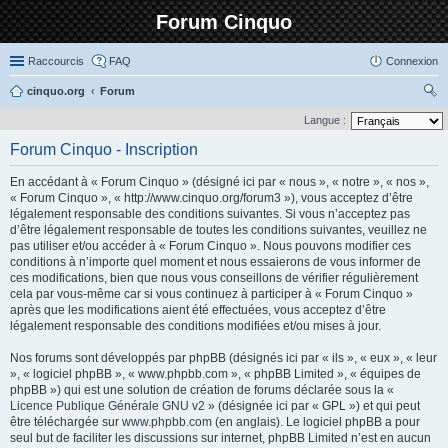
Forum Cinquo
Raccourcis
FAQ
Connexion
cinquo.org
Forum
ec
Langue :
her
Forum Cinquo - Inscription
ch
En accédant à « Forum Cinquo » (désigné ici par « nous », « notre », « nos »,
er
« Forum Cinquo », « http://www.cinquo.org/forum3 »), vous acceptez d’être
légalement responsable des conditions suivantes. Si vous n’acceptez pas
d’être légalement responsable de toutes les conditions suivantes, veuillez ne
pas utiliser et/ou accéder à « Forum Cinquo ». Nous pouvons modifier ces
conditions à n’importe quel moment et nous essaierons de vous informer de
ces modifications, bien que nous vous conseillons de vérifier régulièrement
cela par vous-même car si vous continuez à participer à « Forum Cinquo »
après que les modifications aient été effectuées, vous acceptez d’être
légalement responsable des conditions modifiées et/ou mises à jour.
Nos forums sont développés par phpBB (désignés ici par « ils », « eux », « leur
», « logiciel phpBB », « www.phpbb.com », « phpBB Limited », « équipes de
phpBB ») qui est une solution de création de forums déclarée sous la «
Licence Publique Générale GNU v2
» (désignée ici par « GPL ») et qui peut
être téléchargée sur
www.phpbb.com
(en anglais). Le logiciel phpBB a pour
seul but de faciliter les discussions sur internet, phpBB Limited n’est en aucun