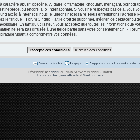
caractère abusif, obscène, vulgaire, diffamatoire, choquant, menaçant, pornographi
est hébergé, ou encore la loi internationale. Si vous ne respectez pas cela, vous
ur d’accès à internet si nous le jugeons nécessaire. Nous enregistrons l’adresse I
 le fait que « Forum Cinquo » ait le droit de supprimer, d’éditer, de déplacer ou de
cessaire. En tant qu’utilisateur, vous acceptez que toutes les informations que v
mation ne sera pas diffusée à une tierce partie sans votre consentement, ni « Foru
piratage visant à compromettre vos données.
Nous contacter
L’équipe
Supprimer tous les cookies du f
Développé par
phpBB
® Forum Software © phpBB Limited
Traduction française officielle
©
Maël Soucaze