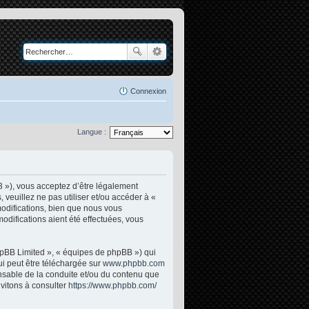
Connexion
Langue :
3 »), vous acceptez d’être légalement
veuillez ne pas utiliser et/ou accéder à «
odifications, bien que nous vous
odifications aient été effectuées, vous
phpBB Limited », « équipes de phpBB ») qui
ui peut être téléchargée sur
www.phpbb.com
onsable de la conduite et/ou du contenu que
vitons à consulter
https://www.phpbb.com/