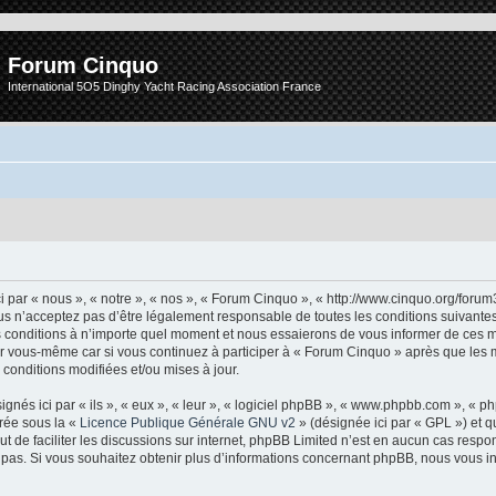
Forum Cinquo
International 5O5 Dinghy Yacht Racing Association France
 par « nous », « notre », « nos », « Forum Cinquo », « http://www.cinquo.org/forum
s n’acceptez pas d’être légalement responsable de toutes les conditions suivantes, 
conditions à n’importe quel moment et nous essaierons de vous informer de ces m
ar vous-même car si vous continuez à participer à « Forum Cinquo » après que les m
conditions modifiées et/ou mises à jour.
nés ici par « ils », « eux », « leur », « logiciel phpBB », « www.phpbb.com », « 
arée sous la «
Licence Publique Générale GNU v2
» (désignée ici par « GPL ») et q
but de faciliter les discussions sur internet, phpBB Limited n’est en aucun cas resp
as. Si vous souhaitez obtenir plus d’informations concernant phpBB, nous vous in