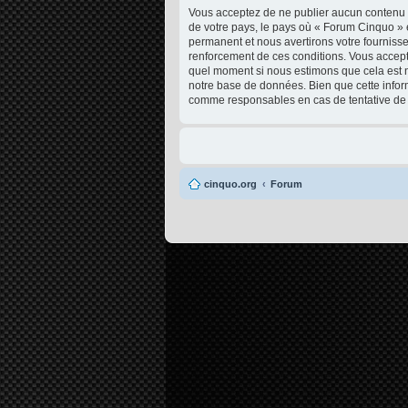
Vous acceptez de ne publier aucun contenu à 
de votre pays, le pays où « Forum Cinquo » 
permanent et nous avertirons votre fournisse
renforcement de ces conditions. Vous acceptez
quel moment si nous estimons que cela est né
notre base de données. Bien que cette infor
comme responsables en cas de tentative de 
cinquo.org
Forum