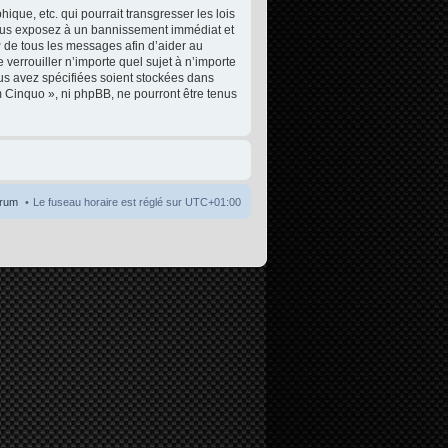
que, etc. qui pourrait transgresser les lois
 vous exposez à un bannissement immédiat et
P de tous les messages afin d’aider au
 verrouiller n’importe quel sujet à n’importe
ous avez spécifiées soient stockées dans
m Cinquo », ni phpBB, ne pourront être tenus
orum
Le fuseau horaire est réglé sur
UTC+01:00