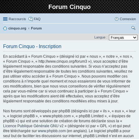
Forum Cinquo
Raccourcis
FAQ
Connexion
cinquo.org
Forum
ec
Langue :
her
Forum Cinquo - Inscription
ch
En accédant à « Forum Cinquo » (désigné ici par « nous », « notre », « nos »,
er
« Forum Cinquo », « http://www.cinquo.org/forum3 »), vous acceptez d’être
légalement responsable des conditions suivantes. Si vous n’acceptez pas
d’être légalement responsable de toutes les conditions suivantes, veuillez ne
pas utiliser et/ou accéder à « Forum Cinquo ». Nous pouvons modifier ces
conditions à n’importe quel moment et nous essaierons de vous informer de
ces modifications, bien que nous vous conseillons de vérifier régulièrement
cela par vous-même car si vous continuez à participer à « Forum Cinquo »
après que les modifications aient été effectuées, vous acceptez d’être
légalement responsable des conditions modifiées et/ou mises à jour.
Nos forums sont développés par phpBB (désignés ici par « ils », « eux », « leur
», « logiciel phpBB », « www.phpbb.com », « phpBB Limited », « équipes de
phpBB ») qui est une solution de création de forums déclarée sous la «
Licence Publique Générale GNU v2
» (désignée ici par « GPL ») et qui peut
être téléchargée sur
www.phpbb.com
(en anglais). Le logiciel phpBB a pour
seul but de faciliter les discussions sur internet, phpBB Limited n’est en aucun