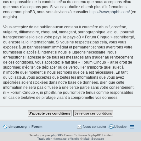
cas responsable de la conduite et/ou du contenu que nous acceptons et/ou
que nous n’acceptons pas. Si vous souhaitez obtenir plus d’informations
concernant phpBB, nous vous invitons à consulter
https://www.phpbb.com/
(en
anglais).
Vous acceptez de ne publier aucun contenu à caractère abusif, obscène,
vulgaire, diffamatoire, choquant, menaçant, pornographique, etc. qui pourrait
transgresser les lois de votre pays, le pays où « Forum Cinquo » est hébergé,
ou encore la loi internationale. Si vous ne respectez pas cela, vous vous
exposez à un bannissement immédiat et permanent et nous avertirons votre
fournisseur d’accès à internet si nous le jugeons nécessaire. Nous
enregistrons l’adresse IP de tous les messages afin d’aider au renforcement
de ces conditions. Vous acceptez le fait que « Forum Cinquo » ait le droit de
supprimer, d’éditer, de déplacer ou de verrouiller n’importe quel sujet à
n’importe quel moment si nous estimons que cela est nécessaire. En tant
qu’utilisateur, vous acceptez que toutes les informations que vous avez
spécifiées soient stockées dans notre base de données. Bien que cette
information ne sera pas diffusée à une tierce partie sans votre consentement,
ni « Forum Cinquo », ni phpBB, ne pourront être tenus comme responsables
en cas de tentative de piratage visant à compromettre vos données.
cinquo.org
Forum
Nous contacter
L’équipe
Développé par
phpBB
® Forum Software © phpBB Limited
Traduction française officielle
©
Maël Soucaze