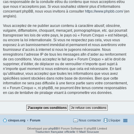
cas responsable de la conduite et/ou du contenu que nous acceptons et/ou
que nous n’acceptons pas. Si vous souhaitez obtenir plus d’informations
concernant phpBB, nous vous invitons à consulter
https://www.phpbb.com/
(en
anglais).
Vous acceptez de ne publier aucun contenu à caractère abusif, obscène,
vulgaire, diffamatoire, choquant, menaçant, pornographique, etc. qui pourrait
transgresser les lois de votre pays, le pays où « Forum Cinquo » est hébergé,
ou encore la loi internationale. Si vous ne respectez pas cela, vous vous
exposez à un bannissement immédiat et permanent et nous avertirons votre
fournisseur d’accès à internet si nous le jugeons nécessaire. Nous
enregistrons l’adresse IP de tous les messages afin d’aider au renforcement
de ces conditions. Vous acceptez le fait que « Forum Cinquo » ait le droit de
supprimer, d’éditer, de déplacer ou de verrouiller n’importe quel sujet à
n’importe quel moment si nous estimons que cela est nécessaire. En tant
qu’utilisateur, vous acceptez que toutes les informations que vous avez
spécifiées soient stockées dans notre base de données. Bien que cette
information ne sera pas diffusée à une tierce partie sans votre consentement,
ni « Forum Cinquo », ni phpBB, ne pourront être tenus comme responsables
en cas de tentative de piratage visant à compromettre vos données.
cinquo.org
Forum
Nous contacter
L’équipe
Développé par
phpBB
® Forum Software © phpBB Limited
Traduction française officielle
©
Maël Soucaze