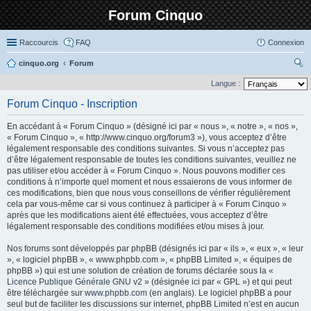
Forum Cinquo
Raccourcis
FAQ
Connexion
cinquo.org
Forum
ec
Langue :
her
Forum Cinquo - Inscription
ch
En accédant à « Forum Cinquo » (désigné ici par « nous », « notre », « nos »,
er
« Forum Cinquo », « http://www.cinquo.org/forum3 »), vous acceptez d’être
légalement responsable des conditions suivantes. Si vous n’acceptez pas
d’être légalement responsable de toutes les conditions suivantes, veuillez ne
pas utiliser et/ou accéder à « Forum Cinquo ». Nous pouvons modifier ces
conditions à n’importe quel moment et nous essaierons de vous informer de
ces modifications, bien que nous vous conseillons de vérifier régulièrement
cela par vous-même car si vous continuez à participer à « Forum Cinquo »
après que les modifications aient été effectuées, vous acceptez d’être
légalement responsable des conditions modifiées et/ou mises à jour.
Nos forums sont développés par phpBB (désignés ici par « ils », « eux », « leur
», « logiciel phpBB », « www.phpbb.com », « phpBB Limited », « équipes de
phpBB ») qui est une solution de création de forums déclarée sous la «
Licence Publique Générale GNU v2
» (désignée ici par « GPL ») et qui peut
être téléchargée sur
www.phpbb.com
(en anglais). Le logiciel phpBB a pour
seul but de faciliter les discussions sur internet, phpBB Limited n’est en aucun