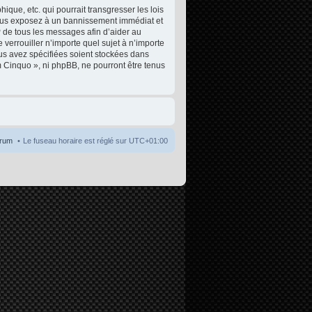
que, etc. qui pourrait transgresser les lois
 vous exposez à un bannissement immédiat et
P de tous les messages afin d’aider au
 verrouiller n’importe quel sujet à n’importe
ous avez spécifiées soient stockées dans
m Cinquo », ni phpBB, ne pourront être tenus
orum
Le fuseau horaire est réglé sur
UTC+01:00