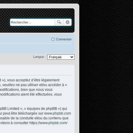
Connexion
Langue :
3 »), vous acceptez d’être légalement
veuillez ne pas utiliser et/ou accéder à «
odifications, bien que nous vous
odifications aient été effectuées, vous
phpBB Limited », « équipes de phpBB ») qui
ui peut être téléchargée sur
www.phpbb.com
onsable de la conduite et/ou du contenu que
vitons à consulter
https://www.phpbb.com/