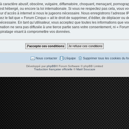
caractère abusif, obscène, vulgaire, diffamatoire, choquant, menaçant, pornographi
est hébergé, ou encore la loi internationale. Si vous ne respectez pas cela, vous
ur d’accès à internet si nous le jugeons nécessaire. Nous enregistrons l’adresse I
 le fait que « Forum Cinquo » ait le droit de supprimer, d’éditer, de déplacer ou de
cessaire. En tant qu’utilisateur, vous acceptez que toutes les informations que v
mation ne sera pas diffusée à une tierce partie sans votre consentement, ni « Foru
piratage visant à compromettre vos données.
Nous contacter
L’équipe
Supprimer tous les cookies du f
Développé par
phpBB
® Forum Software © phpBB Limited
Traduction française officielle
©
Maël Soucaze