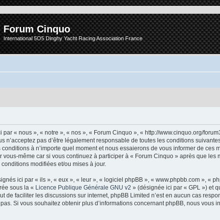
Forum Cinquo
International 5O5 Dinghy Yacht Racing Association France
 par « nous », « notre », « nos », « Forum Cinquo », « http://www.cinquo.org/forum
s n’acceptez pas d’être légalement responsable de toutes les conditions suivantes, 
conditions à n’importe quel moment et nous essaierons de vous informer de ces m
ar vous-même car si vous continuez à participer à « Forum Cinquo » après que les m
conditions modifiées et/ou mises à jour.
nés ici par « ils », « eux », « leur », « logiciel phpBB », « www.phpbb.com », « 
arée sous la «
Licence Publique Générale GNU v2
» (désignée ici par « GPL ») et q
but de faciliter les discussions sur internet, phpBB Limited n’est en aucun cas resp
as. Si vous souhaitez obtenir plus d’informations concernant phpBB, nous vous in