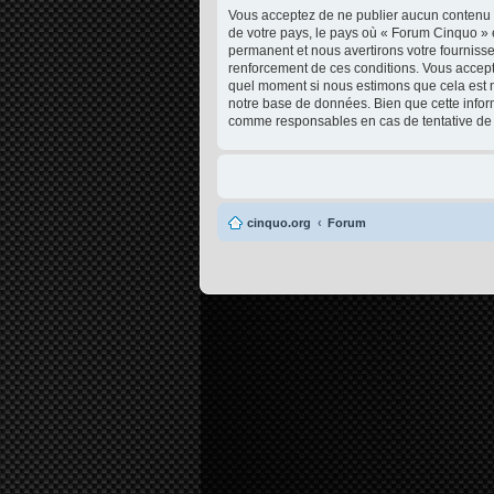
Vous acceptez de ne publier aucun contenu à 
de votre pays, le pays où « Forum Cinquo » 
permanent et nous avertirons votre fournisse
renforcement de ces conditions. Vous acceptez
quel moment si nous estimons que cela est né
notre base de données. Bien que cette infor
comme responsables en cas de tentative de 
cinquo.org
Forum