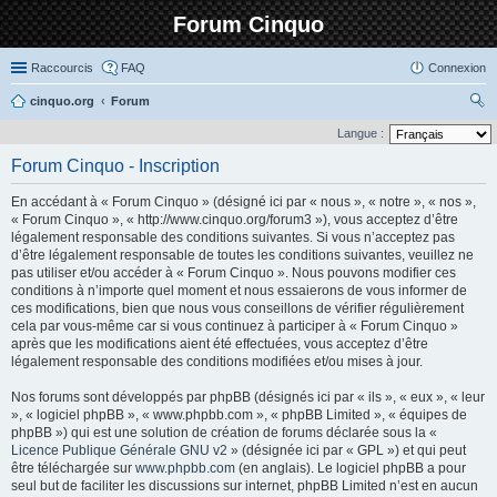
Forum Cinquo
Raccourcis
FAQ
Connexion
cinquo.org
Forum
ec
Langue :
her
Forum Cinquo - Inscription
ch
En accédant à « Forum Cinquo » (désigné ici par « nous », « notre », « nos »,
er
« Forum Cinquo », « http://www.cinquo.org/forum3 »), vous acceptez d’être
légalement responsable des conditions suivantes. Si vous n’acceptez pas
d’être légalement responsable de toutes les conditions suivantes, veuillez ne
pas utiliser et/ou accéder à « Forum Cinquo ». Nous pouvons modifier ces
conditions à n’importe quel moment et nous essaierons de vous informer de
ces modifications, bien que nous vous conseillons de vérifier régulièrement
cela par vous-même car si vous continuez à participer à « Forum Cinquo »
après que les modifications aient été effectuées, vous acceptez d’être
légalement responsable des conditions modifiées et/ou mises à jour.
Nos forums sont développés par phpBB (désignés ici par « ils », « eux », « leur
», « logiciel phpBB », « www.phpbb.com », « phpBB Limited », « équipes de
phpBB ») qui est une solution de création de forums déclarée sous la «
Licence Publique Générale GNU v2
» (désignée ici par « GPL ») et qui peut
être téléchargée sur
www.phpbb.com
(en anglais). Le logiciel phpBB a pour
seul but de faciliter les discussions sur internet, phpBB Limited n’est en aucun