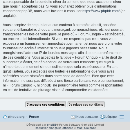
cas responsable de la conduite et/ou du contenu que nous acceptons et/ou
que nous n’acceptons pas. Si vous souhaitez obtenir plus d’informations
concernant phpBB, nous vous invitons à consulter
https://www.phpbb.com/
(en
anglais).
Vous acceptez de ne publier aucun contenu à caractère abusif, obscène,
vulgaire, diffamatoire, choquant, menaçant, pornographique, etc. qui pourrait
transgresser les lois de votre pays, le pays où « Forum Cinquo » est hébergé,
ou encore la loi internationale. Si vous ne respectez pas cela, vous vous
exposez à un bannissement immédiat et permanent et nous avertirons votre
fournisseur d’accès à internet si nous le jugeons nécessaire. Nous
enregistrons l’adresse IP de tous les messages afin d’aider au renforcement
de ces conditions. Vous acceptez le fait que « Forum Cinquo » ait le droit de
supprimer, d’éditer, de déplacer ou de verrouiller n’importe quel sujet à
n’importe quel moment si nous estimons que cela est nécessaire. En tant
qu’utilisateur, vous acceptez que toutes les informations que vous avez
spécifiées soient stockées dans notre base de données. Bien que cette
information ne sera pas diffusée à une tierce partie sans votre consentement,
ni « Forum Cinquo », ni phpBB, ne pourront être tenus comme responsables
en cas de tentative de piratage visant à compromettre vos données.
cinquo.org
Forum
Nous contacter
L’équipe
Développé par
phpBB
® Forum Software © phpBB Limited
Traduction française officielle
©
Maël Soucaze