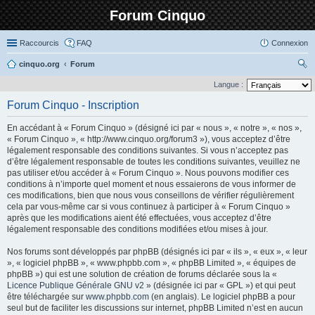
Forum Cinquo
Raccourcis
FAQ
Connexion
cinquo.org
Forum
ec
Langue :
her
Forum Cinquo - Inscription
ch
En accédant à « Forum Cinquo » (désigné ici par « nous », « notre », « nos »,
er
« Forum Cinquo », « http://www.cinquo.org/forum3 »), vous acceptez d’être
légalement responsable des conditions suivantes. Si vous n’acceptez pas
d’être légalement responsable de toutes les conditions suivantes, veuillez ne
pas utiliser et/ou accéder à « Forum Cinquo ». Nous pouvons modifier ces
conditions à n’importe quel moment et nous essaierons de vous informer de
ces modifications, bien que nous vous conseillons de vérifier régulièrement
cela par vous-même car si vous continuez à participer à « Forum Cinquo »
après que les modifications aient été effectuées, vous acceptez d’être
légalement responsable des conditions modifiées et/ou mises à jour.
Nos forums sont développés par phpBB (désignés ici par « ils », « eux », « leur
», « logiciel phpBB », « www.phpbb.com », « phpBB Limited », « équipes de
phpBB ») qui est une solution de création de forums déclarée sous la «
Licence Publique Générale GNU v2
» (désignée ici par « GPL ») et qui peut
être téléchargée sur
www.phpbb.com
(en anglais). Le logiciel phpBB a pour
seul but de faciliter les discussions sur internet, phpBB Limited n’est en aucun