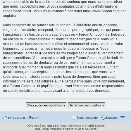
cas responsable de la conduite et/ou du contenu que nous acceptons et/ou
que nous n’acceptons pas. Si vous souhaitez obtenir plus d’informations
concernant phpBB, nous vous invitons à consulter
https://www.phpbb.com/
(en
anglais).
Vous acceptez de ne publier aucun contenu à caractère abusif, obscène,
vulgaire, diffamatoire, choquant, menaçant, pornographique, etc. qui pourrait
transgresser les lois de votre pays, le pays où « Forum Cinquo » est hébergé,
ou encore la loi internationale. Si vous ne respectez pas cela, vous vous
exposez à un bannissement immédiat et permanent et nous avertirons votre
fournisseur d’accès à internet si nous le jugeons nécessaire. Nous
enregistrons l’adresse IP de tous les messages afin d’aider au renforcement
de ces conditions. Vous acceptez le fait que « Forum Cinquo » ait le droit de
supprimer, d’éditer, de déplacer ou de verrouiller n’importe quel sujet à
n’importe quel moment si nous estimons que cela est nécessaire. En tant
qu’utilisateur, vous acceptez que toutes les informations que vous avez
spécifiées soient stockées dans notre base de données. Bien que cette
information ne sera pas diffusée à une tierce partie sans votre consentement,
ni « Forum Cinquo », ni phpBB, ne pourront être tenus comme responsables
en cas de tentative de piratage visant à compromettre vos données.
cinquo.org
Forum
Nous contacter
L’équipe
Développé par
phpBB
® Forum Software © phpBB Limited
Traduction française officielle
©
Maël Soucaze