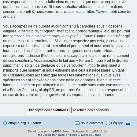
cas responsable de la conduite et/ou du contenu que nous acceptons et/ou
que nous n’acceptons pas. Si vous souhaitez obtenir plus d’informations
concernant phpBB, nous vous invitons à consulter
https://www.phpbb.com/
(en
anglais).
Vous acceptez de ne publier aucun contenu à caractère abusif, obscène,
vulgaire, diffamatoire, choquant, menaçant, pornographique, etc. qui pourrait
transgresser les lois de votre pays, le pays où « Forum Cinquo » est hébergé,
ou encore la loi internationale. Si vous ne respectez pas cela, vous vous
exposez à un bannissement immédiat et permanent et nous avertirons votre
fournisseur d’accès à internet si nous le jugeons nécessaire. Nous
enregistrons l’adresse IP de tous les messages afin d’aider au renforcement
de ces conditions. Vous acceptez le fait que « Forum Cinquo » ait le droit de
supprimer, d’éditer, de déplacer ou de verrouiller n’importe quel sujet à
n’importe quel moment si nous estimons que cela est nécessaire. En tant
qu’utilisateur, vous acceptez que toutes les informations que vous avez
spécifiées soient stockées dans notre base de données. Bien que cette
information ne sera pas diffusée à une tierce partie sans votre consentement,
ni « Forum Cinquo », ni phpBB, ne pourront être tenus comme responsables
en cas de tentative de piratage visant à compromettre vos données.
cinquo.org
Forum
Nous contacter
L’équipe
Développé par
phpBB
® Forum Software © phpBB Limited
Traduction française officielle
©
Maël Soucaze