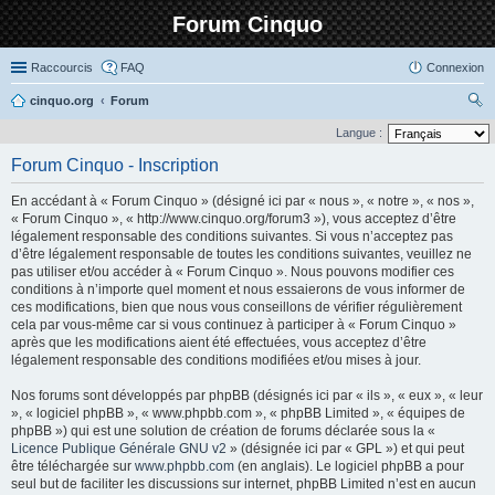
Forum Cinquo
Raccourcis
FAQ
Connexion
cinquo.org
Forum
ec
Langue :
her
Forum Cinquo - Inscription
ch
En accédant à « Forum Cinquo » (désigné ici par « nous », « notre », « nos »,
er
« Forum Cinquo », « http://www.cinquo.org/forum3 »), vous acceptez d’être
légalement responsable des conditions suivantes. Si vous n’acceptez pas
d’être légalement responsable de toutes les conditions suivantes, veuillez ne
pas utiliser et/ou accéder à « Forum Cinquo ». Nous pouvons modifier ces
conditions à n’importe quel moment et nous essaierons de vous informer de
ces modifications, bien que nous vous conseillons de vérifier régulièrement
cela par vous-même car si vous continuez à participer à « Forum Cinquo »
après que les modifications aient été effectuées, vous acceptez d’être
légalement responsable des conditions modifiées et/ou mises à jour.
Nos forums sont développés par phpBB (désignés ici par « ils », « eux », « leur
», « logiciel phpBB », « www.phpbb.com », « phpBB Limited », « équipes de
phpBB ») qui est une solution de création de forums déclarée sous la «
Licence Publique Générale GNU v2
» (désignée ici par « GPL ») et qui peut
être téléchargée sur
www.phpbb.com
(en anglais). Le logiciel phpBB a pour
seul but de faciliter les discussions sur internet, phpBB Limited n’est en aucun