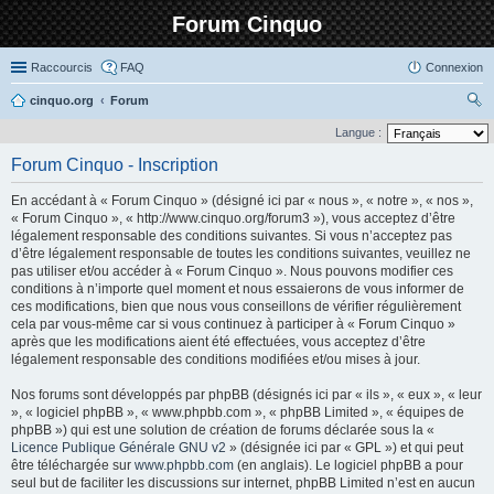
Forum Cinquo
Raccourcis
FAQ
Connexion
cinquo.org
Forum
ec
Langue :
her
Forum Cinquo - Inscription
ch
En accédant à « Forum Cinquo » (désigné ici par « nous », « notre », « nos »,
er
« Forum Cinquo », « http://www.cinquo.org/forum3 »), vous acceptez d’être
légalement responsable des conditions suivantes. Si vous n’acceptez pas
d’être légalement responsable de toutes les conditions suivantes, veuillez ne
pas utiliser et/ou accéder à « Forum Cinquo ». Nous pouvons modifier ces
conditions à n’importe quel moment et nous essaierons de vous informer de
ces modifications, bien que nous vous conseillons de vérifier régulièrement
cela par vous-même car si vous continuez à participer à « Forum Cinquo »
après que les modifications aient été effectuées, vous acceptez d’être
légalement responsable des conditions modifiées et/ou mises à jour.
Nos forums sont développés par phpBB (désignés ici par « ils », « eux », « leur
», « logiciel phpBB », « www.phpbb.com », « phpBB Limited », « équipes de
phpBB ») qui est une solution de création de forums déclarée sous la «
Licence Publique Générale GNU v2
» (désignée ici par « GPL ») et qui peut
être téléchargée sur
www.phpbb.com
(en anglais). Le logiciel phpBB a pour
seul but de faciliter les discussions sur internet, phpBB Limited n’est en aucun