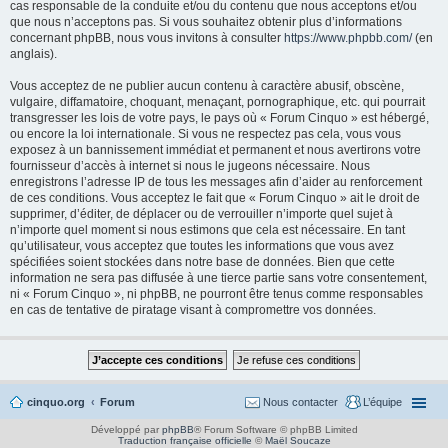
cas responsable de la conduite et/ou du contenu que nous acceptons et/ou
que nous n’acceptons pas. Si vous souhaitez obtenir plus d’informations
concernant phpBB, nous vous invitons à consulter
https://www.phpbb.com/
(en
anglais).
Vous acceptez de ne publier aucun contenu à caractère abusif, obscène,
vulgaire, diffamatoire, choquant, menaçant, pornographique, etc. qui pourrait
transgresser les lois de votre pays, le pays où « Forum Cinquo » est hébergé,
ou encore la loi internationale. Si vous ne respectez pas cela, vous vous
exposez à un bannissement immédiat et permanent et nous avertirons votre
fournisseur d’accès à internet si nous le jugeons nécessaire. Nous
enregistrons l’adresse IP de tous les messages afin d’aider au renforcement
de ces conditions. Vous acceptez le fait que « Forum Cinquo » ait le droit de
supprimer, d’éditer, de déplacer ou de verrouiller n’importe quel sujet à
n’importe quel moment si nous estimons que cela est nécessaire. En tant
qu’utilisateur, vous acceptez que toutes les informations que vous avez
spécifiées soient stockées dans notre base de données. Bien que cette
information ne sera pas diffusée à une tierce partie sans votre consentement,
ni « Forum Cinquo », ni phpBB, ne pourront être tenus comme responsables
en cas de tentative de piratage visant à compromettre vos données.
cinquo.org
Forum
Nous contacter
L’équipe
Développé par
phpBB
® Forum Software © phpBB Limited
Traduction française officielle
©
Maël Soucaze